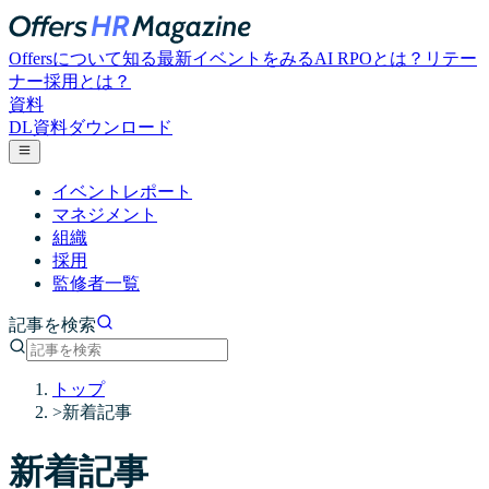
Offersについて知る
最新イベントをみる
AI RPOとは？
リテー
ナー採用とは？
資料
DL
資料ダウンロード
イベントレポート
マネジメント
組織
採用
監修者一覧
記事を検索
トップ
>
新着記事
新着記事