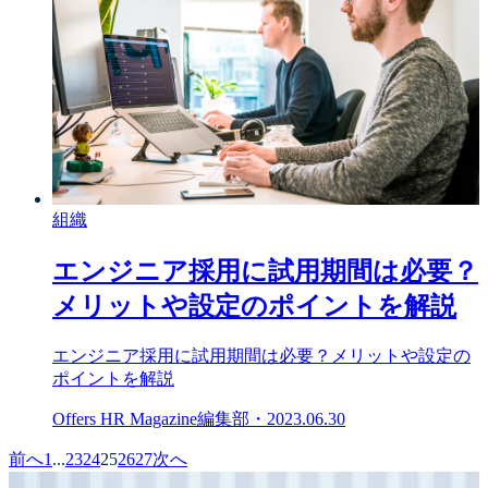
組織
エンジニア採用に試用期間は必要？
メリットや設定のポイントを解説
エンジニア採用に試用期間は必要？メリットや設定の
ポイントを解説
Offers HR Magazine編集部
・
2023.06.30
前へ
1
...
23
24
25
26
27
次へ