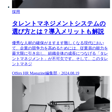
採用
タレントマネジメントシステムの
選び方とは？導入メリットも解説
優秀な人材の確保がますます難しくなる現代におい
て、企業の競争力を高めるためには、従業員の能力を
最大限に引き出し、組織全体の成長につなげる「タレ
ントマネジメント」が不可欠です。そして、このタレ
ントマネジ
Offers HR Magazine編集部
・
2024.08.19