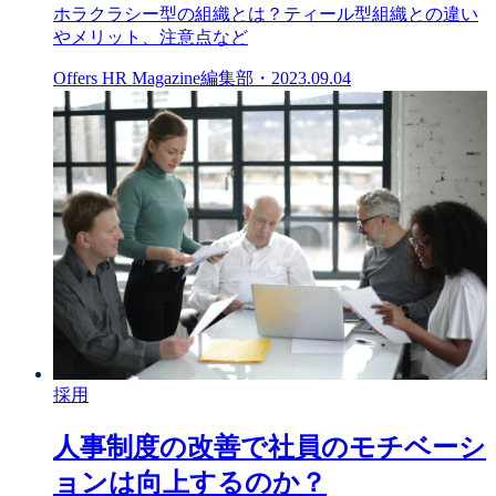
ホラクラシー型の組織とは？ティール型組織との違い
やメリット、注意点など
Offers HR Magazine編集部
・
2023.09.04
採用
人事制度の改善で社員のモチベーシ
ョンは向上するのか？