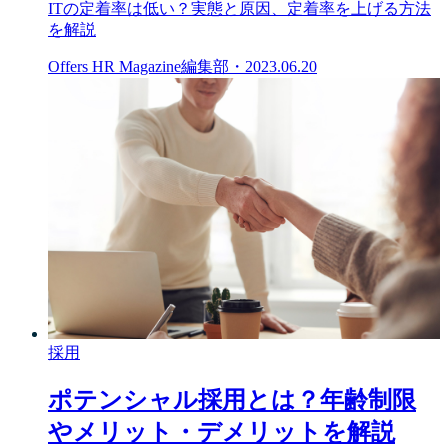
ITの定着率は低い？実態と原因、定着率を上げる方法
を解説
Offers HR Magazine編集部
・
2023.06.20
採用
ポテンシャル採用とは？年齢制限
やメリット・デメリットを解説