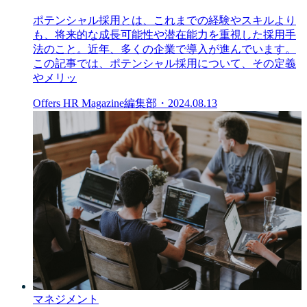
ポテンシャル採用とは、これまでの経験やスキルより
も、将来的な成長可能性や潜在能力を重視した採用手
法のこと。近年、多くの企業で導入が進んでいます。
この記事では、ポテンシャル採用について、その定義
やメリッ
Offers HR Magazine編集部
・
2024.08.13
マネジメント