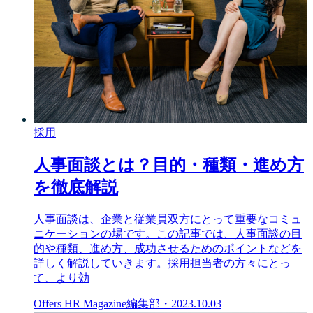
採用
人事面談とは？目的・種類・進め方
を徹底解説
人事面談は、企業と従業員双方にとって重要なコミュ
ニケーションの場です。この記事では、人事面談の目
的や種類、進め方、成功させるためのポイントなどを
詳しく解説していきます。採用担当者の方々にとっ
て、より効
Offers HR Magazine編集部
・
2023.10.03