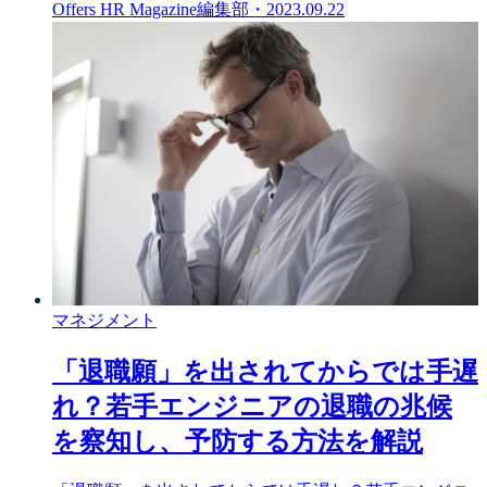
Offers HR Magazine編集部
・
2023.09.22
マネジメント
「退職願」を出されてからでは手遅
れ？若手エンジニアの退職の兆候
を察知し、予防する方法を解説