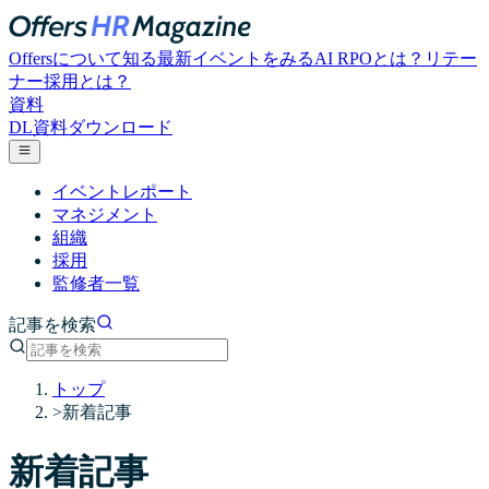
Offersについて知る
最新イベントをみる
AI RPOとは？
リテー
ナー採用とは？
資料
DL
資料ダウンロード
イベントレポート
マネジメント
組織
採用
監修者一覧
記事を検索
トップ
>
新着記事
新着記事