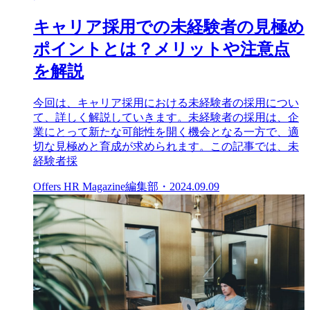
キャリア採用での未経験者の見極め
ポイントとは？メリットや注意点
を解説
今回は、キャリア採用における未経験者の採用につい
て、詳しく解説していきます。未経験者の採用は、企
業にとって新たな可能性を開く機会となる一方で、適
切な見極めと育成が求められます。この記事では、未
経験者採
Offers HR Magazine編集部
・
2024.09.09