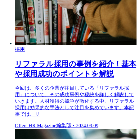
採用
リファラル採用の事例を紹介！基本
や採用成功のポイントを解説
今回は、多くの企業が注目している「リファラル採
用」について、その成功事例や秘訣を詳しく解説して
いきます。人材獲得の競争が激化する中、リファラル
採用は効果的な手法として注目を集めています。本記
事では、リ
Offers HR Magazine編集部
・
2024.09.09