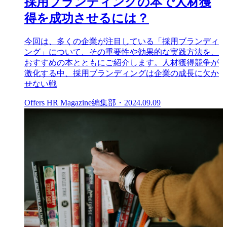
採用ブランディングの本で人材獲
得を成功させるには？
今回は、多くの企業が注目している「採用ブランディ
ング」について、その重要性や効果的な実践方法を、
おすすめの本とともにご紹介します。人材獲得競争が
激化する中、採用ブランディングは企業の成長に欠か
せない戦
Offers HR Magazine編集部
・
2024.09.09