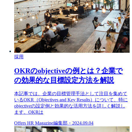
採用
OKRのobjectiveの例とは？企業で
の効果的な目標設定方法を解説
本記事では、企業の目標管理手法として注目を集めて
いるOKR（Objectives and Key Results）について、特に
objectiveの設定例と効果的な活用方法を詳しく解説し
ます。OKRは
Offers HR Magazine編集部
・
2024.09.04