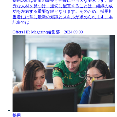
採用活動は企業の成長と発展に不可欠な要素です。優
秀な人材を見つけ、適切に配置することは、組織の成
功を左右する重要な鍵となります。そのため、採用担
当者には常に最新の知識とスキルが求められます。本
記事では
Offers HR Magazine編集部
・
2024.09.09
採用