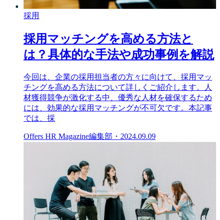
採用
採用マッチングを高める方法と
は？具体的な手法や成功事例を解説
今回は、企業の採用担当者の方々に向けて、採用マッ
チングを高める方法について詳しくご紹介します。人
材獲得競争が激化する中、優秀な人材を確保するため
には、効果的な採用マッチングが不可欠です。本記事
では、採
Offers HR Magazine編集部
・
2024.09.09