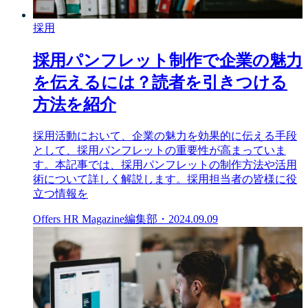
採用
採用パンフレット制作で企業の魅力
を伝えるには？読者を引きつける
方法を紹介
採用活動において、企業の魅力を効果的に伝える手段
として、採用パンフレットの重要性が高まっていま
す。本記事では、採用パンフレットの制作方法や活用
術について詳しく解説します。採用担当者の皆様に役
立つ情報を
Offers HR Magazine編集部
・
2024.09.09