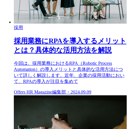
採用
採用業務にRPAを導入するメリット
とは？具体的な活用方法を解説
今回は、採用業務におけるRPA（Robotic Process
Automation）の導入メリットと具体的な活用方法につ
いて詳しく解説します。近年、企業の採用活動におい
て、RPAの導入が注目を集めて
Offers HR Magazine編集部
・
2024.09.09