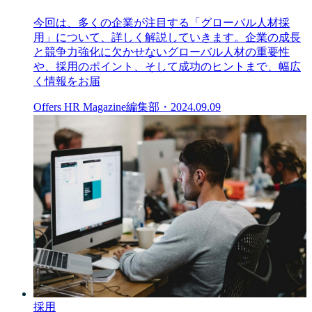
今回は、多くの企業が注目する「グローバル人材採
用」について、詳しく解説していきます。企業の成長
と競争力強化に欠かせないグローバル人材の重要性
や、採用のポイント、そして成功のヒントまで、幅広
く情報をお届
Offers HR Magazine編集部
・
2024.09.09
採用