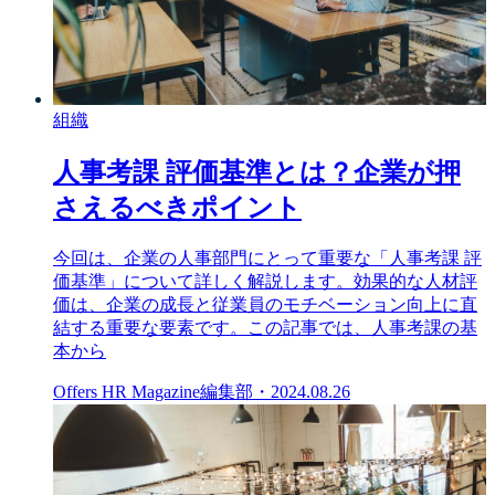
組織
人事考課 評価基準とは？企業が押
さえるべきポイント
今回は、企業の人事部門にとって重要な「人事考課 評
価基準」について詳しく解説します。効果的な人材評
価は、企業の成長と従業員のモチベーション向上に直
結する重要な要素です。この記事では、人事考課の基
本から
Offers HR Magazine編集部
・
2024.08.26