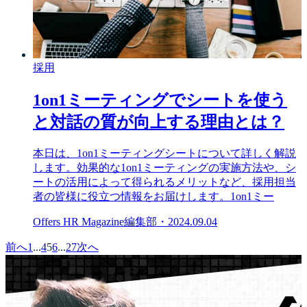
採用
1on1ミーティングでシートを使う
と対話の質が向上する理由とは？
本日は、1on1ミーティングシートについて詳しく解説
します。効果的な1on1ミーティングの実施方法や、シ
ートの活用によって得られるメリットなど、採用担当
者の皆様に役立つ情報をお届けします。1on1ミー
Offers HR Magazine編集部
・
2024.09.04
前へ
1
...
4
5
6
...
27
次へ