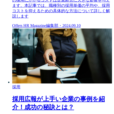
の採用にかかるコストは企業経営に大きな影響を与え
ます。本記事では、職種別の採用単価の平均や、採用
コストを抑えるための具体的な方法について詳しく解
説します
Offers HR Magazine編集部
・
2024.09.10
採用
採用広報が上手い企業の事例を紹
介！成功の秘訣とは？