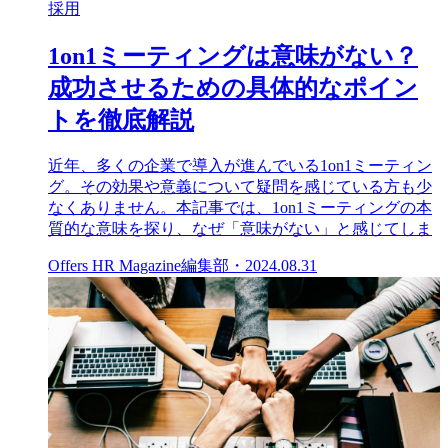
採用
1on1ミーティングは意味がない？
成功させるための具体的なポイン
トを徹底解説
近年、多くの企業で導入が進んでいる1on1ミーティン
グ。その効果や意義について疑問を感じている方も少
なくありません。本記事では、1on1ミーティングの本
質的な意味を探り、なぜ「意味がない」と感じてしま
Offers HR Magazine編集部
・
2024.08.31