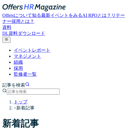
Offersについて知る
最新イベントをみる
AI RPOとは？
リテー
ナー採用とは？
資料
DL
資料ダウンロード
イベントレポート
マネジメント
組織
採用
監修者一覧
記事を検索
トップ
>
新着記事
新着記事