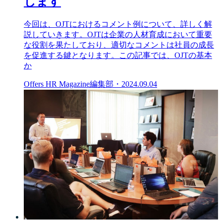
します
今回は、OJTにおけるコメント例について、詳しく解
説していきます。OJTは企業の人材育成において重要
な役割を果たしており、適切なコメントは社員の成長
を促進する鍵となります。この記事では、OJTの基本
か
Offers HR Magazine編集部
・
2024.09.04