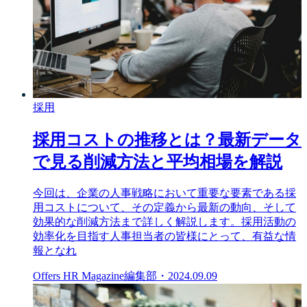
採用
採用コストの推移とは？最新データ
で見る削減方法と平均相場を解説
今回は、企業の人事戦略において重要な要素である採
用コストについて、その定義から最新の動向、そして
効果的な削減方法まで詳しく解説します。採用活動の
効率化を目指す人事担当者の皆様にとって、有益な情
報となれ
Offers HR Magazine編集部
・
2024.09.09