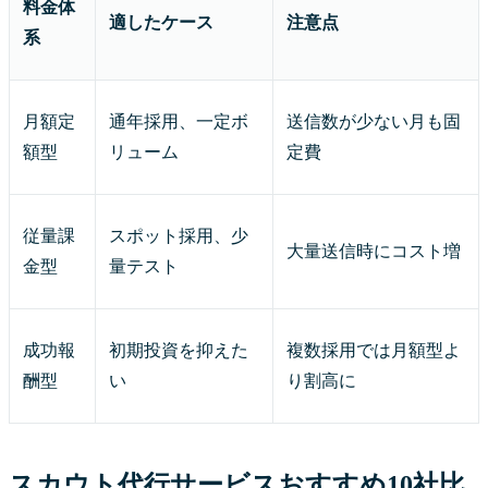
料金体
適したケース
注意点
系
月額定
通年採用、一定ボ
送信数が少ない月も固
額型
リューム
定費
従量課
スポット採用、少
大量送信時にコスト増
金型
量テスト
成功報
初期投資を抑えた
複数採用では月額型よ
酬型
い
り割高に
スカウト代行サービスおすすめ10社比