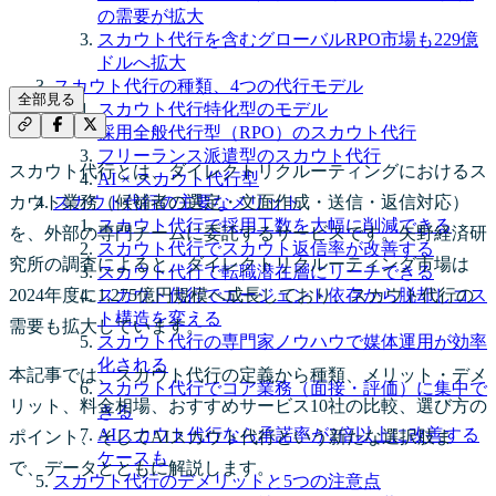
の需要が拡大
スカウト代行を含むグローバルRPO市場も229億
ドルへ拡大
スカウト代行の種類、4つの代行モデル
全部見る
スカウト代行特化型のモデル
採用全般代行型（RPO）のスカウト代行
フリーランス派遣型のスカウト代行
スカウト代行とは、ダイレクトリクルーティングにおけるス
AI × スカウト代行型
カウト業務（候補者の選定・文面作成・送信・返信対応）
スカウト代行の主要なメリット
スカウト代行で採用工数を大幅に削減できる
を、外部の専門チームに委託するサービスです。矢野経済研
スカウト代行でスカウト返信率が改善する
究所の調査によると、ダイレクトリクルーティング市場は
スカウト代行で転職潜在層にリーチできる
2024年度に1,275億円規模へ成長しており、スカウト代行の
スカウト代行でエージェント依存から脱却しコス
ト構造を変える
需要も拡大しています。
スカウト代行の専門家ノウハウで媒体運用が効率
化される
本記事では、スカウト代行の定義から種類、メリット・デメ
スカウト代行でコア業務（面接・評価）に集中で
リット、料金相場、おすすめサービス10社の比較、選び方の
きる
AIスカウト代行なら承諾率が2倍以上に改善する
ポイント、そしてAIスカウト代行という新たな選択肢ま
ケースも
で、データとともに解説します。
スカウト代行のデメリットと5つの注意点