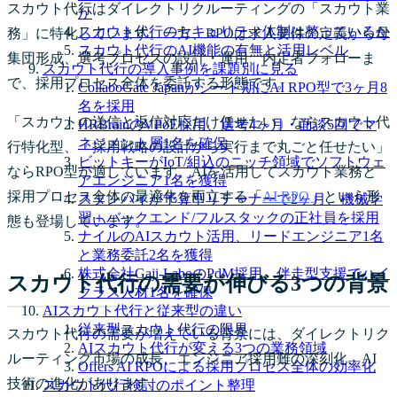
スカウト代行はダイレクトリクルーティングの「スカウト業
か
スカウト代行のセキュリティ体制は整っているか
務」に特化しています。一方、RPOは求人要件の定義から母
スカウト代行のAI機能の有無と活用レベル
集団形成、選考プロセスの設計・運用、内定者フォローま
スカウト代行の導入事例を課題別に見る
で、採用プロセス全体を委託する形態です。
CollaboGate Japanがシード期にAI RPO型で3ヶ月8
名を採用
「スカウトの送信と返信対応だけ任せたい」ならスカウト代
HRBrainのVPoE採用、選考4ヶ月・面談5回でマ
ネジメント層1名を確保
行特化型、「採用戦略の設計から実行まで丸ごと任せたい」
ビットキーがIoT/組込のニッチ領域でソフトウェ
ならRPO型が適しています。AIを活用してスカウト業務と
アエンジニア1名を獲得
採用プロセス全体の最適化を両立する「
AI RPO
」という形
スタンバイが予算型リテーナーで2ヶ月、機械学
習＋バックエンド/フルスタックの正社員を採用
態も登場しています。
ナイルのAIスカウト活用、リードエンジニア1名
と業務委託2名を獲得
株式会社Gaji-LaboのPdM採用、伴走型支援でハイ
スカウト代行の需要が伸びる3つの背景
クラス人材1名を確保
AIスカウト代行と従来型の違い
従来型スカウト代行の限界
スカウト代行の需要が増えている背景には、ダイレクトリク
AIスカウト代行が変える3つの業務領域
ルーティング市場の成長、エンジニア採用難の深刻化、AI
Offers AI RPOによる採用プロセス全体の効率化
技術の進化があります。
スカウト代行検討のポイント整理