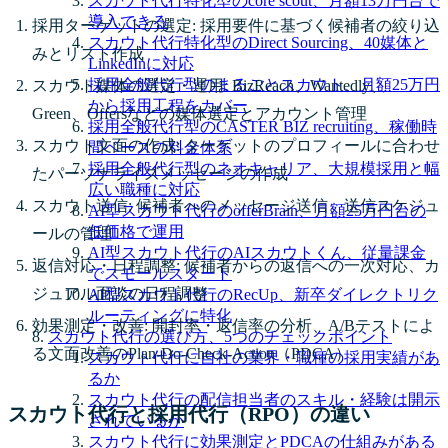
スカウト代行特化型のcore scout、月額13万円台で
導入できる
採用ターゲットの選定: 採用要件に基づく候補者の絞り込
スカウト代行特化型のDirect Sourcing、40媒体と
みとリスト作成
LinkedInに対応
採用全般代行型のまるごとスカウト、月額25万円
スカウト媒体の選定・運用: BizReach、Wantedly、
から採用工程をカバー
Green、Offersなどの媒体選定とアカウント管理
採用全般代行型のCASTER BIZ recruiting、稼働時
スカウト文面の作成: ターゲットのプロフィールに合わせ
間ベースの料金体系
採用全般代行型のネオキャリア、大規模採用と幅
たパーソナライズメッセージの作成
広い職種に対応
スカウト送信: 候補者へのメッセージ送信、送信スケジュ
AI型スカウト代行のofferBrain、月額25万円台の
低価格で運用
ールの管理
AI型スカウト代行のAIスカウトくん、従量課金
返信対応・日程調整: 候補者からの返信への一次対応、カ
でスモールスタート
ジュアル面談の日程調整
AI型スカウト代行のRecUp、新卒ダイレクトリク
ルーティングに特化
効果測定・改善: 開封率・返信率の分析、A/Bテストによ
スカウト代行の選び方、5つのチェックポイント
る文面改善のPlan-Do-Check-Action（PDCA）
スカウト代行に自社の業界・職種の採用実績があ
るか
スカウト代行の配信担当者のスキル・経験は開示
スカウト代行と採用代行（RPO）の違い
されているか
スカウト代行に効果測定とPDCAの仕組みがある