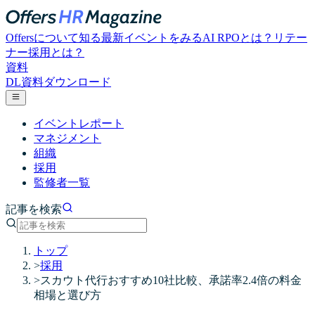
Offersについて知る
最新イベントをみる
AI RPOとは？
リテー
ナー採用とは？
資料
DL
資料ダウンロード
イベントレポート
マネジメント
組織
採用
監修者一覧
記事を検索
トップ
>
採用
>
スカウト代行おすすめ10社比較、承諾率2.4倍の料金
相場と選び方