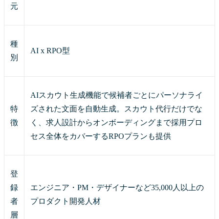
元
種
AI x RPO型
別
AIスカウト生成機能で候補者ごとにパーソナライ
特
ズされた文面を自動生成。スカウト代行だけでな
徴
く、求人設計からオンボーディングまで採用プロ
セス全体をカバーするRPOプランも提供
登
録
エンジニア・PM・デザイナーなど35,000人以上の
者
プロダクト開発人材
層