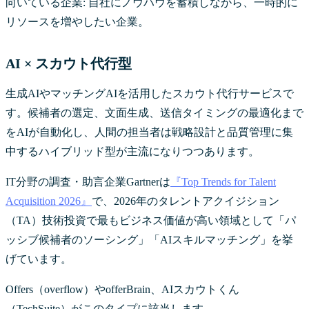
向いている企業: 自社にノウハウを蓄積しながら、一時的に
リソースを増やしたい企業。
AI × スカウト代行型
生成AIやマッチングAIを活用したスカウト代行サービスで
す。候補者の選定、文面生成、送信タイミングの最適化まで
をAIが自動化し、人間の担当者は戦略設計と品質管理に集
中するハイブリッド型が主流になりつつあります。
IT分野の調査・助言企業Gartnerは
『Top Trends for Talent
Acquisition 2026』
で、2026年のタレントアクイジション
（TA）技術投資で最もビジネス価値が高い領域として「パ
ッシブ候補者のソーシング」「AIスキルマッチング」を挙
げています。
Offers（overflow）やofferBrain、AIスカウトくん
（TechSuite）がこのタイプに該当します。