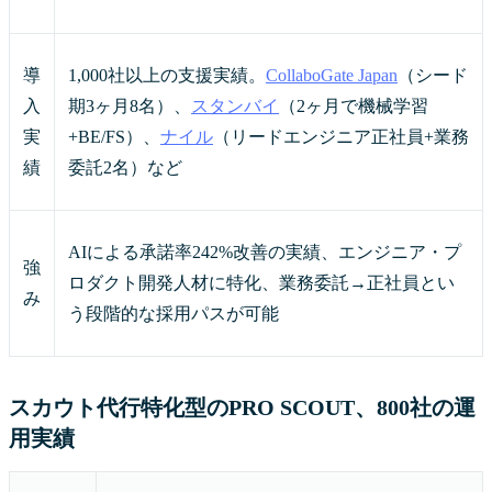
導
1,000社以上の支援実績。
CollaboGate Japan
（シード
入
期3ヶ月8名）、
スタンバイ
（2ヶ月で機械学習
実
+BE/FS）、
ナイル
（リードエンジニア正社員+業務
績
委託2名）など
AIによる承諾率242%改善の実績、エンジニア・プ
強
ロダクト開発人材に特化、業務委託→正社員とい
み
う段階的な採用パスが可能
スカウト代行特化型のPRO SCOUT、800社の運
用実績