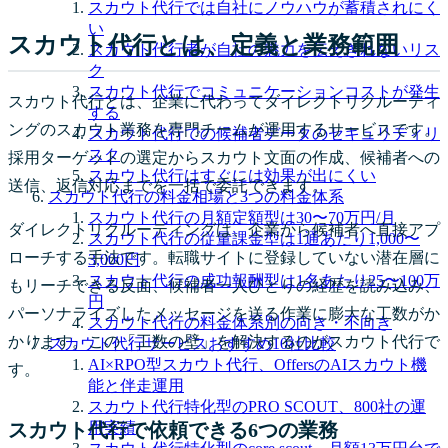
スカウト代行では自社にノウハウが蓄積されにく
い
スカウト代行とは、定義と業務範囲
スカウト代行者が自社の魅力を伝えきれないリス
ク
スカウト代行でコミュニケーションコストが発生
スカウト代行とは、企業に代わってダイレクトリクルーティ
する
ングのスカウト業務を専門チームが運用するサービスです。
スカウト代行での候補者データのセキュリティリ
スク
採用ターゲットの選定からスカウト文面の作成、候補者への
スカウト代行はすぐには効果が出にくい
送信、返信対応までを一括で委託できます。
スカウト代行の料金相場と3つの料金体系
スカウト代行の月額定額型は30〜70万円/月
ダイレクトリクルーティングは、企業から候補者へ直接アプ
スカウト代行の従量課金型は1通あたり1,000〜
ローチする手法です。転職サイトに登録していない潜在層に
3,000円
スカウト代行の成功報酬型は1名あたり25〜100万
もリーチできる反面、候補者一人ひとりの経歴を読み込み、
円
パーソナライズしたメッセージを送る作業に膨大な工数がか
スカウト代行の料金体系別の向き・不向き
かります。この「工数の壁」を解決するのがスカウト代行で
スカウト代行サービスおすすめ10社比較
AI×RPO型スカウト代行、OffersのAIスカウト機
す。
能と伴走運用
スカウト代行特化型のPRO SCOUT、800社の運
スカウト代行で依頼できる6つの業務
用実績