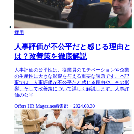
採用
人事評価が不公平だと感じる理由と
は？改善策を徹底解説
人事評価の公平性は、従業員のモチベーションや企業
の生産性に大きな影響を与える重要な課題です。本記
事では、人事評価が不公平だと感じる理由や、その影
響、そして改善策について詳しく解説します。人事評
価の公平
Offers HR Magazine編集部
・
2024.08.30