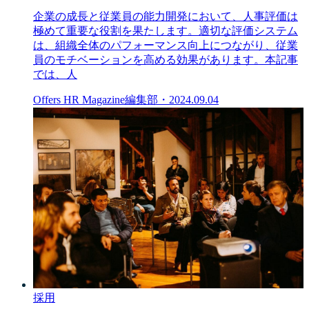
企業の成長と従業員の能力開発において、人事評価は
極めて重要な役割を果たします。適切な評価システム
は、組織全体のパフォーマンス向上につながり、従業
員のモチベーションを高める効果があります。本記事
では、人
Offers HR Magazine編集部
・
2024.09.04
採用