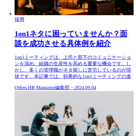
採用
1on1ネタに困っていませんか？面
談を成功させる具体例を紹介
1on1ミーティングは、上司と部下のコミュニケーショ
ンを深め、組織の生産性を高める重要な機会です。し
かし、多くの管理職がネタ探しに苦労しているのが現
状です。本記事では、効果的な1on1ミーティングの進
Offers HR Magazine編集部
・
2024.09.04