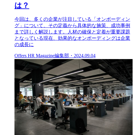
は？
今回は、多くの企業が注目している「オンボーディン
グ」について、その定義から具体的な施策、成功事例
まで詳しく解説します。人材の確保と定着が重要課題
となっている現在、効果的なオンボーディングは企業
の成長に
Offers HR Magazine編集部
・
2024.09.04