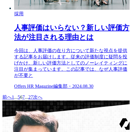
採用
人事評価はいらない？新しい評価方
法が注目される理由とは
今回は、人事評価の在り方について新たな視点を提供
する記事をお届けします。従来の評価制度に疑問を投
げかけ、新しい評価方法としてのノーレイティングに
注目が集まっています。この記事では、なぜ人事評価
が不要と
Offers HR Magazine編集部
・
2024.08.30
前へ
1
...
5
6
7
...
27
次へ