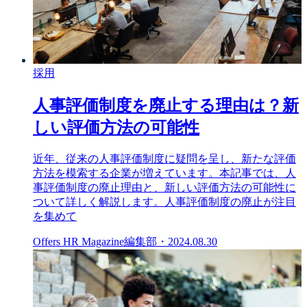
採用
人事評価制度を廃止する理由は？新
しい評価方法の可能性
近年、従来の人事評価制度に疑問を呈し、新たな評価
方法を模索する企業が増えています。本記事では、人
事評価制度の廃止理由と、新しい評価方法の可能性に
ついて詳しく解説します。人事評価制度の廃止が注目
を集めて
Offers HR Magazine編集部
・
2024.08.30