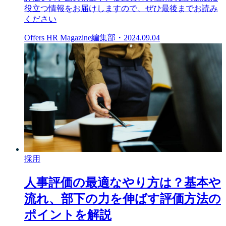
役立つ情報をお届けしますので、ぜひ最後までお読み
ください
Offers HR Magazine編集部
・
2024.09.04
採用
人事評価の最適なやり方は？基本や
流れ、部下の力を伸ばす評価方法の
ポイントを解説