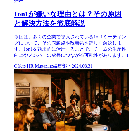
採用
1on1が嫌いな理由とは？その原因
と解決方法を徹底解説
今回は、多くの企業で導入されている1on1ミーティン
グについて、その問題点や改善策を詳しく解説しま
す。1on1を効果的に活用することで、チームの生産性
向上やメンバーの成長につながる可能性があります。1
Offers HR Magazine編集部
・
2024.08.31