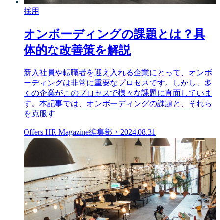
採用
オンボーディングの課題とは？具
体的な改善策を解説
新入社員や転職者を迎え入れる企業にとって、オンボ
ーディングは非常に重要なプロセスです。しかし、多
くの企業がこのプロセスで様々な課題に直面していま
す。本記事では、オンボーディングの課題と、それら
を克服す
Offers HR Magazine編集部
・
2024.08.31