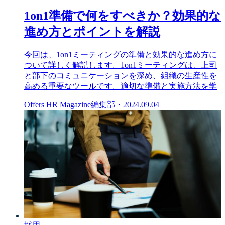
1on1準備で何をすべきか？効果的な
進め方とポイントを解説
今回は、1on1ミーティングの準備と効果的な進め方に
ついて詳しく解説します。1on1ミーティングは、上司
と部下のコミュニケーションを深め、組織の生産性を
高める重要なツールです。適切な準備と実施方法を学
Offers HR Magazine編集部
・
2024.09.04