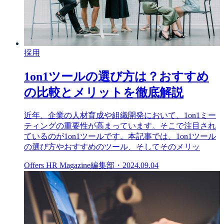
採用
1on1ツールの選び方は？おすすめ
の比較とメリットを徹底解説
近年、企業の人材育成や組織開発において、1on1ミー
ティングの重要性が高まっています。そこで注目され
ているのが1on1ツールです。本記事では、1on1ツール
の選び方やおすすめのツール、そしてそのメリッ
Offers HR Magazine編集部
・
2024.09.04