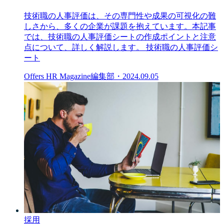
技術職の人事評価は、その専門性や成果の可視化の難
しさから、多くの企業が課題を抱えています。本記事
では、技術職の人事評価シートの作成ポイントと注意
点について、詳しく解説します。 技術職の人事評価シ
ート
Offers HR Magazine編集部
・
2024.09.05
採用