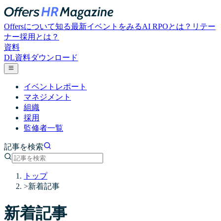
Offersについて知る
最新イベントをみる
AI RPOとは？
リテー
ナー採用とは？
資料
DL
資料ダウンロード
イベントレポート
マネジメント
組織
採用
監修者一覧
記事を検索
トップ
>
新着記事
新着記事