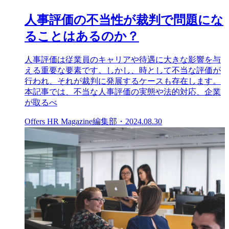
人事評価の不当性が裁判で問題にな
ることはあるのか？
人事評価は従業員のキャリアや待遇に大きな影響を与
える重要な要素です。しかし、時として不当な評価が
行われ、それが裁判に発展するケースも存在します。
本記事では、不当な人事評価の実態や法的対応、企業
が取るべ
Offers HR Magazine編集部
・
2024.08.30