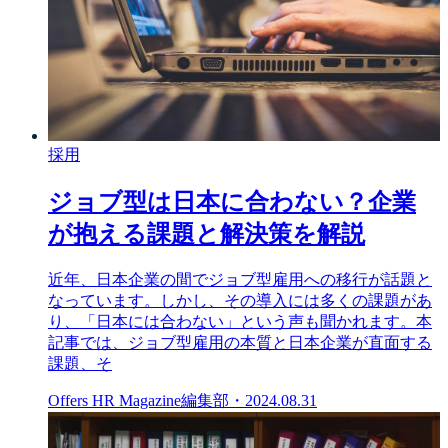
採用
ジョブ型は日本に合わない？企業
が抱える課題と解決策を解説
近年、日本企業の間でジョブ型雇用への移行が話題と
なっています。しかし、その導入には多くの課題があ
り、「日本には合わない」という声も聞かれます。本
記事では、ジョブ型雇用の本質と日本企業が直面する
課題、そ
Offers HR Magazine編集部
・
2024.08.31