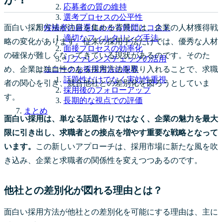
応募者の質の維持
選考プロセスの公平性
候補者の厳選にかかる時間とコスト
面白い採用方法が注目を集める背景には、企業の人材獲得戦
適切なフィルタリング手法
略の変化があります。従来の採用手法だけでは、優秀な人材
面接プロセスの効率化
の確保が難しくなってきている現状があるのです。そのた
リファレンスチェックの活用
ユニークな採用方法の限界
め、企業は独自性のある採用方法を取り入れることで、求職
話題性だけでなく実効性重視
者の関心を引き、競合他社との差別化を図ろうとしていま
採用後のフォローアップ
す。
長期的な視点での評価
まとめ
面白い採用は、単なる話題作りではなく、企業の魅力を最大
限に引き出し、求職者との接点を増やす重要な戦略となって
います。
この新しいアプローチは、採用市場に新たな風を吹
き込み、企業と求職者の関係性を変えつつあるのです。
他社との差別化が図れる理由とは？
面白い採用方法が他社との差別化を可能にする理由は、主に