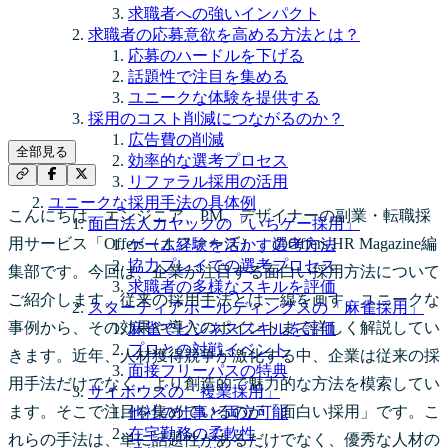
求職者への強いインパクト
求職者の応募意欲を高める方法とは？
応募のハードルを下げる
話題性で注目を集める
ユニークな体験を提供する
採用のコスト削減につながるのか？
広告費の削減
全部見る
効率的な選考プロセス
リファラル採用の活用
ユニークな採用手法の具体例
こんにちは。エンジニア、PM、デザイナーの副業・転職採
面白法人カヤックの「いちゲー採用」
用サービス「Offers（オファーズ）」のOffers HR Magazine編
ゲーム経験を活かす選考方法
協力プレイでの選考プロセス
集部です。今回は、企業が注目する面白い採用方法について
求職者の多様なスキルを評価
ご紹介します。従来の採用手法とは一線を画す、ユニークな
スターティアホールディングスの「麻雀採用」
事例から、その効果や導入のポイントまで詳しく解説してい
麻雀でビジネススキルを評価
プロとの対戦イベント
きます。近年、人材獲得競争が激化する中、企業は従来の採
面接フリーパスの特典
用手法だけでなく、より創造的で魅力的な方法を模索してい
サイボウズの「複業採用」
ます。そこで注目を集めているのが「面白い採用」です。こ
他社の仕事と両立可能
在宅勤務の柔軟性
れらの手法は、単に話題性があるだけでなく、優秀な人材の