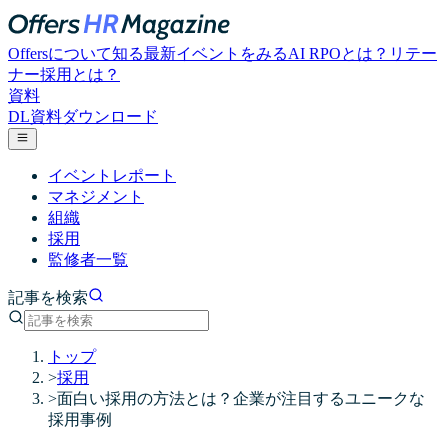
Offersについて知る
最新イベントをみる
AI RPOとは？
リテー
ナー採用とは？
資料
DL
資料ダウンロード
イベントレポート
マネジメント
組織
採用
監修者一覧
記事を検索
トップ
>
採用
>
面白い採用の方法とは？企業が注目するユニークな
採用事例