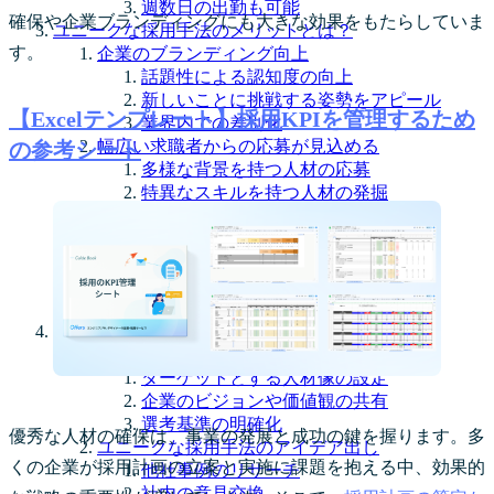
週数日の出勤も可能
確保や企業ブランディングにも大きな効果をもたらしていま
ユニークな採用手法のメリットとは？
す。
企業のブランディング向上
話題性による認知度の向上
新しいことに挑戦する姿勢をアピール
【Excelテンプレート】採用KPIを管理するため
業界内での差別化
幅広い求職者からの応募が見込める
の参考シート
多様な背景を持つ人材の応募
特異なスキルを持つ人材の発掘
新しい視点を持つ人材の確保
採用コストの削減が期待できる
広告費の削減効果
効率的な選考プロセス
採用ミスマッチの防止
どのようにユニークな採用手法を導入するか？
採用の目的を明確にする
ターゲットとする人材像の設定
企業のビジョンや価値観の共有
選考基準の明確化
優秀な人材の確保は、事業の発展と成功の鍵を握ります。多
ユニークな採用手法のアイデア出し
くの企業が採用計画の立案と実施に課題を抱える中、効果的
他社事例のリサーチ
社内の意見交換