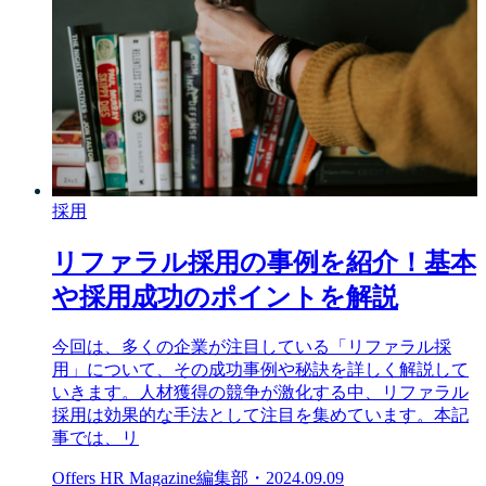
採用
リファラル採用の事例を紹介！基本
や採用成功のポイントを解説
今回は、多くの企業が注目している「リファラル採
用」について、その成功事例や秘訣を詳しく解説して
いきます。人材獲得の競争が激化する中、リファラル
採用は効果的な手法として注目を集めています。本記
事では、リ
Offers HR Magazine編集部
・
2024.09.09