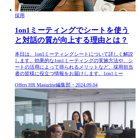
採用
1on1ミーティングでシートを使う
と対話の質が向上する理由とは？
本日は、1on1ミーティングシートについて詳しく解説
します。効果的な1on1ミーティングの実施方法や、シ
ートの活用によって得られるメリットなど、採用担当
者の皆様に役立つ情報をお届けします。1on1ミー
Offers HR Magazine編集部
・
2024.09.04