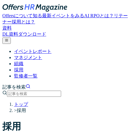
Offersについて知る
最新イベントをみる
AI RPOとは？
リテー
ナー採用とは？
資料
DL
資料ダウンロード
イベントレポート
マネジメント
組織
採用
監修者一覧
記事を検索
トップ
>
採用
採用