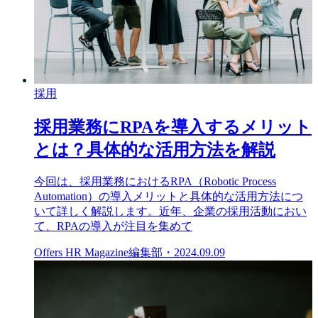
採用
採用業務にRPAを導入するメリット
とは？具体的な活用方法を解説
今回は、採用業務におけるRPA（Robotic Process
Automation）の導入メリットと具体的な活用方法につ
いて詳しく解説します。近年、企業の採用活動におい
て、RPAの導入が注目を集めて
Offers HR Magazine編集部
・
2024.09.09