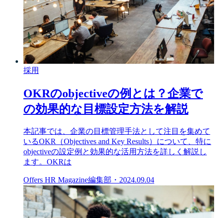
採用
OKRのobjectiveの例とは？企業で
の効果的な目標設定方法を解説
本記事では、企業の目標管理手法として注目を集めて
いるOKR（Objectives and Key Results）について、特に
objectiveの設定例と効果的な活用方法を詳しく解説し
ます。OKRは
Offers HR Magazine編集部
・
2024.09.04