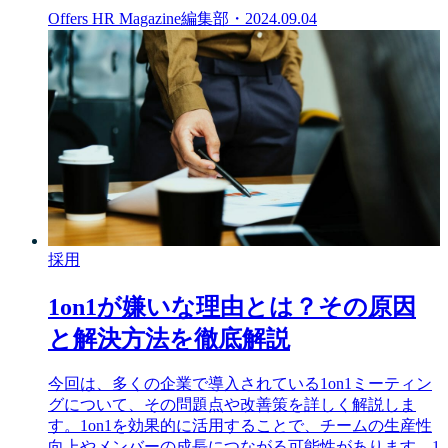
Offers HR Magazine編集部
・
2024.09.04
採用
1on1が嫌いな理由とは？その原因
と解決方法を徹底解説
今回は、多くの企業で導入されている1on1ミーティン
グについて、その問題点や改善策を詳しく解説しま
す。1on1を効果的に活用することで、チームの生産性
向上やメンバーの成長につながる可能性があります。1