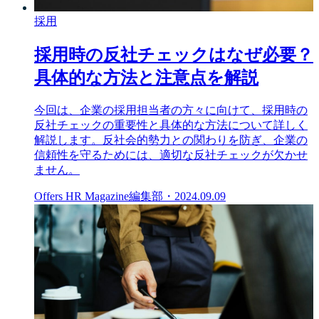
採用
採用時の反社チェックはなぜ必要？
具体的な方法と注意点を解説
今回は、企業の採用担当者の方々に向けて、採用時の
反社チェックの重要性と具体的な方法について詳しく
解説します。反社会的勢力との関わりを防ぎ、企業の
信頼性を守るためには、適切な反社チェックが欠かせ
ません。
Offers HR Magazine編集部
・
2024.09.09