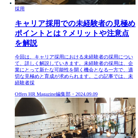
採用
キャリア採用での未経験者の見極め
ポイントとは？メリットや注意点
を解説
今回は、キャリア採用における未経験者の採用につい
て、詳しく解説していきます。未経験者の採用は、企
業にとって新たな可能性を開く機会となる一方で、適
切な見極めと育成が求められます。この記事では、未
経験者採
Offers HR Magazine編集部
・
2024.09.09