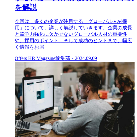
を解説
今回は、多くの企業が注目する「グローバル人材採
用」について、詳しく解説していきます。企業の成長
と競争力強化に欠かせないグローバル人材の重要性
や、採用のポイント、そして成功のヒントまで、幅広
く情報をお届
Offers HR Magazine編集部
・
2024.09.09