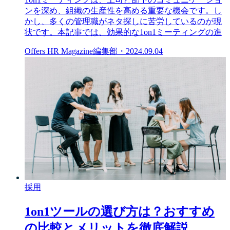
ンを深め、組織の生産性を高める重要な機会です。し
かし、多くの管理職がネタ探しに苦労しているのが現
状です。本記事では、効果的な1on1ミーティングの進
Offers HR Magazine編集部
・
2024.09.04
採用
1on1ツールの選び方は？おすすめ
の比較とメリットを徹底解説