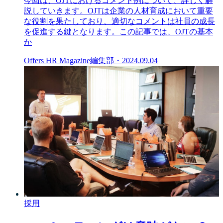
今回は、OJTにおけるコメント例について、詳しく解
説していきます。OJTは企業の人材育成において重要
な役割を果たしており、適切なコメントは社員の成長
を促進する鍵となります。この記事では、OJTの基本
か
Offers HR Magazine編集部
・
2024.09.04
採用