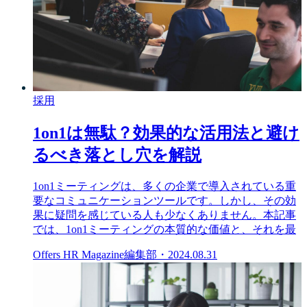
採用
1on1は無駄？効果的な活用法と避け
るべき落とし穴を解説
1on1ミーティングは、多くの企業で導入されている重
要なコミュニケーションツールです。しかし、その効
果に疑問を感じている人も少なくありません。本記事
では、1on1ミーティングの本質的な価値と、それを最
Offers HR Magazine編集部
・
2024.08.31