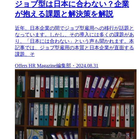
ジョブ型は日本に合わない？企業
が抱える課題と解決策を解説
近年、日本企業の間でジョブ型雇用への移行が話題と
なっています。しかし、その導入には多くの課題があ
り、「日本には合わない」という声も聞かれます。本
記事では、ジョブ型雇用の本質と日本企業が直面する
課題、そ
Offers HR Magazine編集部
・
2024.08.31