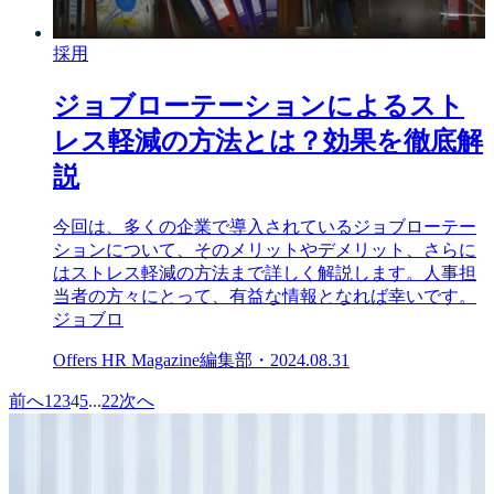
採用
ジョブローテーションによるスト
レス軽減の方法とは？効果を徹底解
説
今回は、多くの企業で導入されているジョブローテー
ションについて、そのメリットやデメリット、さらに
はストレス軽減の方法まで詳しく解説します。人事担
当者の方々にとって、有益な情報となれば幸いです。
ジョブロ
Offers HR Magazine編集部
・
2024.08.31
前へ
1
2
3
4
5
...
22
次へ