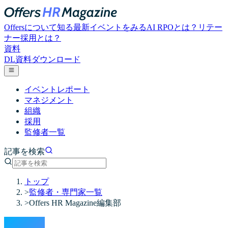
Offersについて知る
最新イベントをみる
AI RPOとは？
リテー
ナー採用とは？
資料
DL
資料ダウンロード
イベントレポート
マネジメント
組織
採用
監修者一覧
記事を検索
トップ
>
監修者・専門家一覧
>
Offers HR Magazine編集部