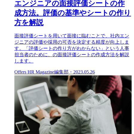
エンジニアの面接評価シートの作
成方法。評価の基準やシートの作り
方を解説
面接評価シートを用いて面接に臨むことで、社内エン
ジニアの評価や採用の可否を決定する精度が向上しま
す。「評価シートの作り方がわからない」という人事
担当者のために、の面接評価シートの作成方法を解説
します。
Offers HR Magazine編集部
・
2023.05.26