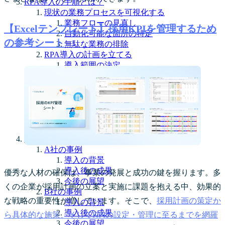
RPA導入の手順とは？
現状の業務プロセスを可視化する
業務フローの見直し
【Excelテンプレート】採用KPIを管理するため
自動化可能な箇所の特定
の参考シート
無駄な業務の排除
RPA導入の計画を立てる
導入範囲の決定
導入コストの見積もり
効果測定の方法
テスト導入とフィードバック
小規模導入から始める
フィードバックの収集
改善点の洗い出し
RPA導入の成功事例は？
A社の事例
導入の背景
導入後の成果
優秀な人材の確保は、事業の発展と成功の鍵を握ります。多
今後の展望
くの企業が採用計画の立案と実施に課題を抱える中、効果的
B社の事例
な戦略の重要性が増しています。そこで、
採用計画の策定か
導入の背景
導入後の成果
ら具体的な施策、そしてKPIの設定・管理に至るまでを網羅
今後の展望