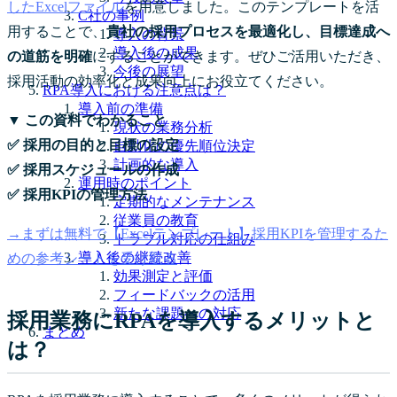
したExcelファイル
を用意しました。このテンプレートを活
C社の事例
用することで、
貴社の採用プロセスを最適化し、目標達成へ
導入の背景
導入後の成果
の道筋を明確
にすることができます。ぜひご活用いただき、
今後の展望
採用活動の効率化と成果向上にお役立てください。
RPA導入における注意点は？
導入前の準備
▼ この資料でわかること
現状の業務分析
✅ 採用の目的と目標の設定
自動化の優先順位決定
計画的な導入
✅ 採用スケジュールの作成
運用時のポイント
✅ 採用KPIの管理方法
定期的なメンテナンス
従業員の教育
→まずは無料で【Excelテンプレート】採用KPIを管理するた
トラブル対応の仕組み
導入後の継続改善
めの参考シートを受け取る
効果測定と評価
フィードバックの活用
新たな課題への対応
採用業務にRPAを導入するメリットと
まとめ
は？