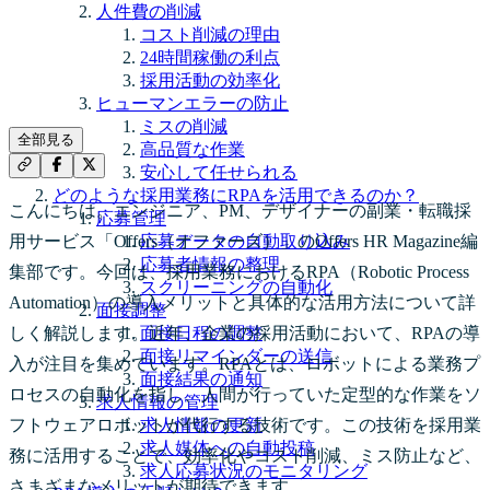
人件費の削減
コスト削減の理由
24時間稼働の利点
採用活動の効率化
ヒューマンエラーの防止
ミスの削減
全部見る
高品質な作業
安心して任せられる
どのような採用業務にRPAを活用できるのか？
こんにちは。エンジニア、PM、デザイナーの副業・転職採
応募管理
用サービス「Offers（オファーズ）」のOffers HR Magazine編
応募データの自動取り込み
応募者情報の整理
集部です。今回は、採用業務におけるRPA（Robotic Process
スクリーニングの自動化
Automation）の導入メリットと具体的な活用方法について詳
面接調整
しく解説します。近年、企業の採用活動において、RPAの導
面接日程の調整
面接リマインダーの送信
入が注目を集めています。RPAとは、ロボットによる業務プ
面接結果の通知
ロセスの自動化を指し、人間が行っていた定型的な作業をソ
求人情報の管理
フトウェアロボットが代行する技術です。この技術を採用業
求人情報の更新
求人媒体への自動投稿
務に活用することで、効率化やコスト削減、ミス防止など、
求人応募状況のモニタリング
さまざまなメリットが期待できます。