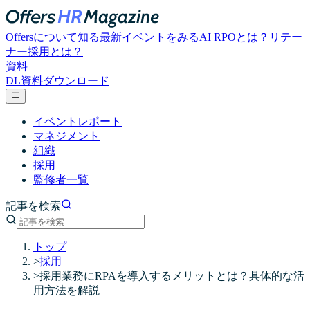
Offersについて知る
最新イベントをみる
AI RPOとは？
リテー
ナー採用とは？
資料
DL
資料ダウンロード
イベントレポート
マネジメント
組織
採用
監修者一覧
記事を検索
トップ
>
採用
>
採用業務にRPAを導入するメリットとは？具体的な活
用方法を解説