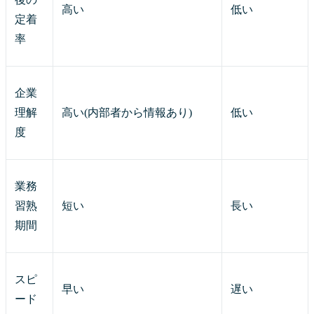
高い
低い
定着
率
企業
理解
高い(内部者から情報あり)
低い
度
業務
習熟
短い
長い
期間
スピ
早い
遅い
ード