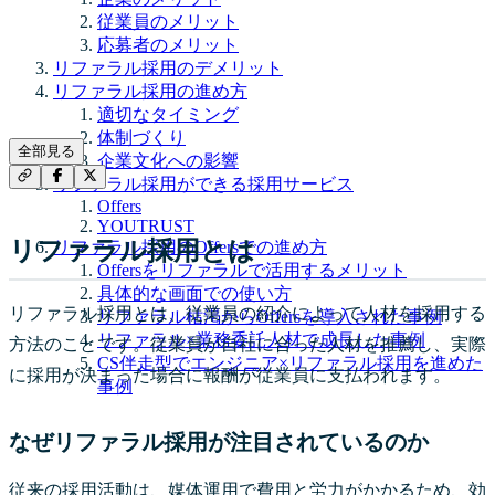
従業員のメリット
応募者のメリット
リファラル採用のデメリット
リファラル採用の進め方
適切なタイミング
体制づくり
全部見る
企業文化への影響
リファラル採用ができる採用サービス
Offers
YOUTRUST
リファラル採用とは
リファラル採用のOffersでの進め方
Offersをリファラルで活用するメリット
具体的な画面での使い方
リファラル採用とは、従業員の紹介によって人材を採用する
リファラル枯渇からOffersを導入された事例
リファラル×業務委託人材で成長した事例
方法のことです。従業員が自社に合った人材を推薦し、実際
CS伴走型でエンジニア×リファラル採用を進めた
に採用が決まった場合に報酬が従業員に支払われます。
事例
なぜリファラル採用が注目されているのか
従来の採用活動は、媒体運用で費用と労力がかかるため、効