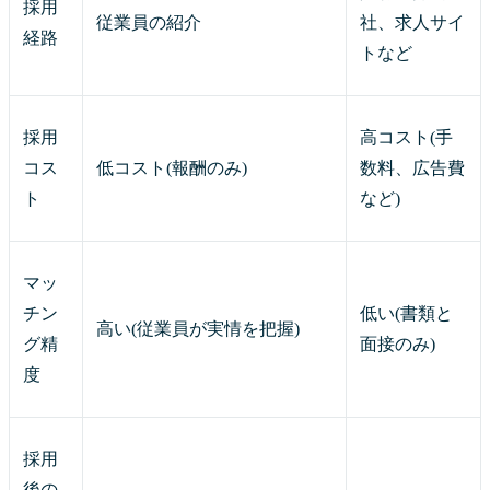
採用
従業員の紹介
社、求人サイ
経路
トなど
採用
高コスト(手
コス
低コスト(報酬のみ)
数料、広告費
ト
など)
マッ
チン
低い(書類と
高い(従業員が実情を把握)
グ精
面接のみ)
度
採用
後の