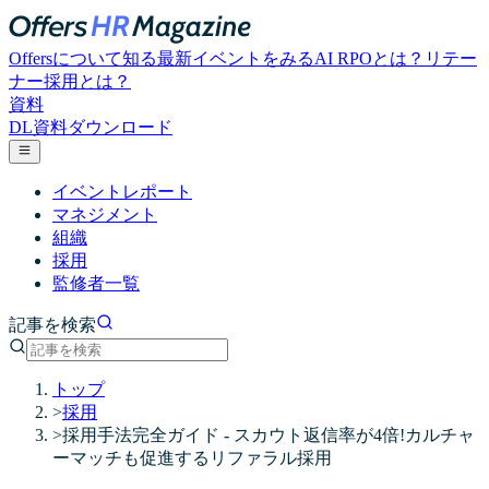
Offersについて知る
最新イベントをみる
AI RPOとは？
リテー
ナー採用とは？
資料
DL
資料ダウンロード
イベントレポート
マネジメント
組織
採用
監修者一覧
記事を検索
トップ
>
採用
>
採用手法完全ガイド - スカウト返信率が4倍!カルチャ
ーマッチも促進するリファラル採用