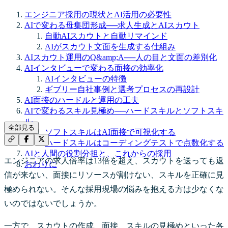
エンジニア採用の現状とAI活用の必要性
AIで変わる母集団形成──求人生成とAIスカウト
自動AIスカウトと自動リマインド
AIがスカウト文面を生成する仕組み
AIスカウト運用のQ&amp;A──人の目と文面の差別化
AIインタビューで変わる面接の効率化
AIインタビューの特徴
ギブリー自社事例と選考プロセスの再設計
AI面接のハードルと運用の工夫
AIで変わるスキル見極め──ハードスキルとソフトスキ
ル
全部見る
ソフトスキルはAI面接で可視化する
ハードスキルはコーディングテストで点数化する
AIと人間の役割分担と、これからの採用
エンジニアの求人倍率は13倍を超え、スカウトを送っても返
おわりに
信が来ない、面接にリソースが割けない、スキルを正確に見
極められない。そんな採用現場の悩みを抱える方は少なくな
いのではないでしょうか。
一方で、スカウトの作成、面接、スキルの見極めといった各