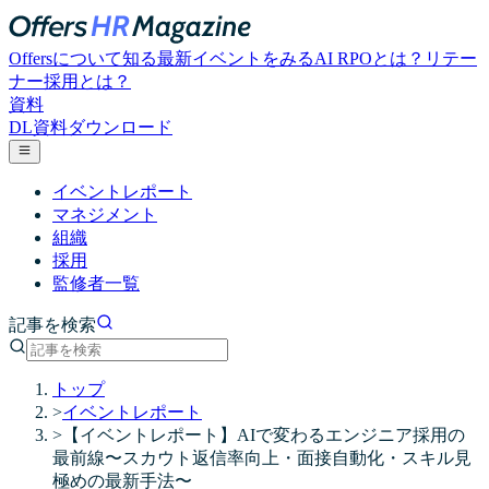
Offersについて知る
最新イベントをみる
AI RPOとは？
リテー
ナー採用とは？
資料
DL
資料ダウンロード
イベントレポート
マネジメント
組織
採用
監修者一覧
記事を検索
トップ
>
イベントレポート
>
【イベントレポート】AIで変わるエンジニア採用の
最前線〜スカウト返信率向上・面接自動化・スキル見
極めの最新手法〜