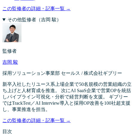
この監修者の詳細・記事一覧 →
その他監修者（
吉岡 駿
）
監修者
吉岡 駿
採用ソリューション事業部 セールス / 株式会社ギブリー
新卒入社したリユース系上場企業で50名規模の営業組織の立
ち上げと人材育成を推進。 次にAI SaaS企業で営業OPを統括
しパイプライン可視化・分析で経営判断を支援。 ギブリー
ではTrackTest／AI Interview導入と採用OP改善を100社超支援
し、事業推進を担当。
この監修者の詳細・記事一覧 →
目次