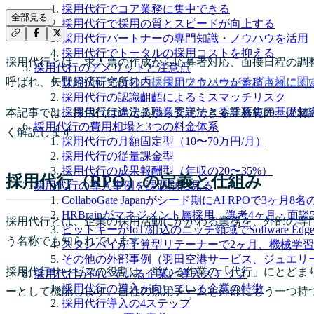
採用代行でコア業務に集中できる
全部見る
採用代行で採用の質とスピードが向上する
採用代行パートナーの専門知識・ノウハウを活用
採用代行でトータルの採用コストを抑える
採用代行とは、求人票の作成から応募者対応、面接日程の調整まで、採用
採用代行のデメリットと注意点
呼ばれ、矢野経済研究所の
「採用アウトソーシング市場に関
採用代行では社内に採用ノウハウが蓄積されにく
採用代行の認識齟齬によるミスマッチリスク
採用代行は違法？職業安定法と委託募集の基礎知
本記事では、採用代行の定義から委託できる業務範囲、人材紹
採用代行の費用相場と3つの料金体系
く解説します。
採用代行の月額固定型（10〜70万円/月）
採用代行の従量課金型
採用代行の成果報酬型（年収の20〜35%）
採用代行（RPO）の定義と仕組み
採用代行の導入事例を課題別に見る
CollaboGate Japanがシード期にAI RPOで3ヶ
HRBrainがマネジメント層採用、選考4ヶ月・面談5
採用代行とは、企業の採用活動にかかわる業務を、外部の専門会社に委託
ビットキーがIoT/組込のニッチ領域でSoftware Edg
う名称でも知られています。
スタンバイが予算型リテーナーで2ヶ月、機械学習＋
その他の外部事例（羽田空港サービス、ジュエリ
採用代行サービスの役割は、単なる作業の「代行」にとどま
採用代行が向いている企業と導入ステップ
採用代行の導入が向いている企業の特徴
ーとして機能します。自社の採用チームを外部にもう一つ持
採用代行導入の4ステップ