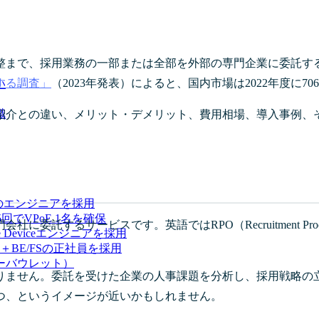
業務の一部または全部を外部の専門企業に委託するサービスです。RPO（R
する調査」
（2023年発表）によると、国内市場は2022年度に7
い
識
介との違い、メリット・デメリット、費用相場、導入事例、そし
月8名のエンジニアを採用
回でVPoE 1名を確保
するサービスです。英語ではRPO（Recruitment Proces
e Deviceエンジニアを採用
BE/FSの正社員を採用
ーバウレット）
りません。委託を受けた企業の人事課題を分析し、採用戦略の立
つ、というイメージが近いかもしれません。