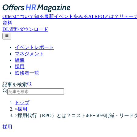
Offersについて知る
最新イベントをみる
AI RPOとは？
リテー
資料
DL
資料ダウンロード
イベントレポート
マネジメント
組織
採用
監修者一覧
記事を検索
トップ
>
採用
>
採用代行（RPO）とは？コスト40〜50%削減・リード
採用