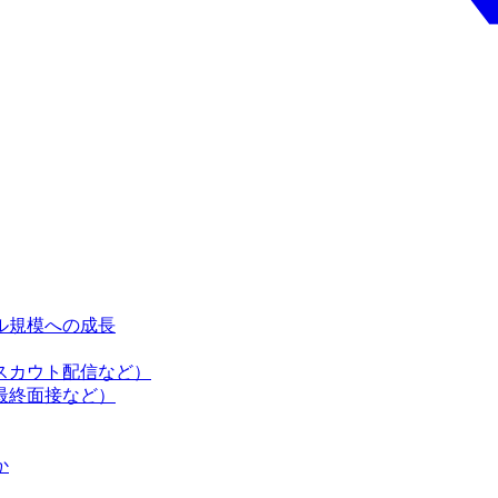
ドル規模への成長
スカウト配信など）
最終面接など）
か