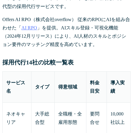
代型の採用代行サービスです。
Offers AI RPO（株式会社overflow） 従来のRPOにAIを組み合
わせた「
AI RPO
」を提供。AIスキル登録・可視化機能
（2024年12月リリース）により、AI人材のスキルとポジシ
ョン要件のマッチング精度を高めています。
採用代行14社の比較一覧表
サービス
料金
導入実
タイプ
得意領域
名
目安
績
ネオキャ
大手総
全職種・全
要問
10,000
リア
合型
雇用形態
合せ
社以上