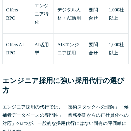
エンジ
Offers
デジタル人
要問
1,000社
ニア特
RPO
材・AI活用
合せ
以上
化
Offers AI
AI活用
AI×エンジ
要問
1,000社
RPO
型
ニア採用
合せ
以上
エンジニア採用に強い採用代行の選び
方
エンジニア採用の代行では、「技術スタックへの理解」「候
補者データベースの専門性」「業務委託からの正社員化への
対応」の3つが、一般的な採用代行にはない固有の評価軸に