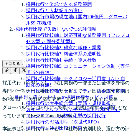
採用代行で委託できる業務範囲
採用代行と人材紹介の違い
採用代行市場の現在地は国内706億円、グローバ
ル$9.7B規模
採用代行比較で失敗しない7つの評価軸
採用代行比較軸1. 対応可能な業務範囲（フルプロ
セス型 vs 部分委託型）
採用代行比較軸2. 得意な職種・業界
採用代行比較軸3. 料金体系の透明性
採用代行比較軸4. 実績・導入社数
全部見る
採用代行比較軸5. コミュニケーション体制（専任
担当の有無）
採用代行比較軸6. テクノロジー活用度（AI・自
採用代行（RPO）とは、採用業務の一部または全体を外部の
動化の有無）
専門パートナーに委託するサービスです。国内のRPO市場は
採用代行比較軸7. セキュリティ・法令遵守体制
目的別に選ぶ、おすすめ採用代行サービス14選
約706億円（矢野経済研究所、2022年度見込み）に成長し、
採用代行の大手総合型（実績・規模重視）
グローバルでは2030年に229億ドル規模に達する見通しとな
スタートアップ・ベンチャー向けの採用代行
っています（Research and Markets）。
エンジニア・IT人材特化型の採用代行
採用代行のAI活用型（次世代RPO）
採用代行14社の比較一覧表
本記事は、採用代行サービス14社の目的別比較、選び方の評