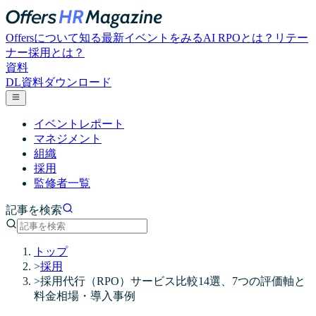
Offersについて知る
最新イベントをみる
AI RPOとは？
リテー
ナー採用とは？
資料
DL
資料ダウンロード
イベントレポート
マネジメント
組織
採用
監修者一覧
記事を検索
トップ
>
採用
>
採用代行（RPO）サービス比較14選、7つの評価軸と
料金相場・導入事例