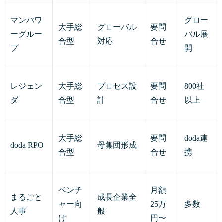
マンパワ
グロー
大手総
グローバル
要問
ーグルー
バル展
合型
対応
合せ
プ
開
レジェン
大手総
プロセス設
要問
800社
ダ
合型
計
合せ
以上
大手総
要問
doda連
doda RPO
母集団形成
合型
合せ
携
ベンチ
月額
まるごと
成長企業全
ャー向
25万
多数
人事
般
け
円〜