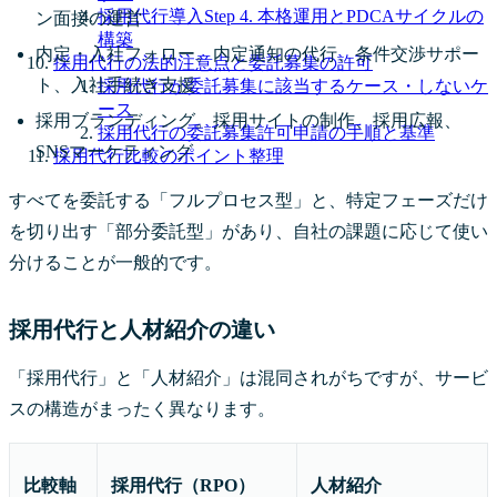
採用代行導入Step 4. 本格運用とPDCAサイクルの
ン面接の運営
構築
内定・入社フォロー。内定通知の代行、条件交渉サポー
採用代行の法的注意点と委託募集の許可
ト、入社手続き支援
採用代行が委託募集に該当するケース・しないケ
ース
採用ブランディング。採用サイトの制作、採用広報、
採用代行の委託募集許可申請の手順と基準
SNSマーケティング
採用代行比較のポイント整理
すべてを委託する「フルプロセス型」と、特定フェーズだけ
を切り出す「部分委託型」があり、自社の課題に応じて使い
分けることが一般的です。
採用代行と人材紹介の違い
「採用代行」と「人材紹介」は混同されがちですが、サービ
スの構造がまったく異なります。
比較軸
採用代行（RPO）
人材紹介