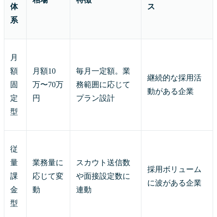
体
ス
系
月
額
月額10
毎月一定額。業
継続的な採用活
固
万〜70万
務範囲に応じて
動がある企業
定
円
プラン設計
型
従
量
業務量に
スカウト送信数
採用ボリューム
課
応じて変
や面接設定数に
に波がある企業
金
動
連動
型