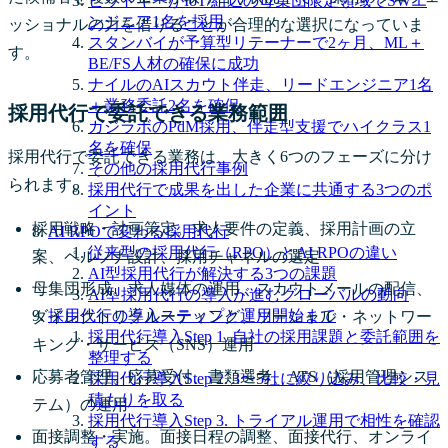
ビットキーがIoT/組込の母集団限定領域でSWエ
ンジニア1名を採用
ッショナルの力を借りることが合理的な選択になっていま
スタンバイが予算型リテーナーで2ヶ月、ML＋
す。
BE/FS人材の確保に成功
ナイルのAIスカウト伴走、リードエンジニア1名
＋業務委託2名を確保
採用代行で委託できる業務範囲
ガジラボのPdM採用、伴走型支援でハイクラス1
名を確保
採用代行で委託できる業務は、大きく6つのフェーズに分け
その他の採用代行事例
られます。
採用代行で成果を出した企業に共通する3つのポ
イント
採用戦略・計画策定。求人要件の定義、採用計画の立
AI RPOで変わる採用代行
従来型の採用代行（RPO）とAI RPOの違い
案、ペルソナ設計、採用チャネルの選定
AI型採用代行が解決する3つの課題
母集団形成。求人媒体の運用、スカウトメールの配信、
AI型採用代行の導入が進むグローバルの動向
採用代行の導入ステップと運用開始まで
ダイレクトリクルーティング、ソーシャル・ネットワー
採用代行導入Step 1. 自社の採用課題と委託範囲を
キング・サービス（SNS）運用
整理する
応募者管理。応募受付、書類選考、ATS（採用管理シス
採用代行導入Step 2. 3〜5社に絞り込み、比較・見
積もりを取る
テム）の運用
採用代行導入Step 3. トライアル運用で相性を確認
面接調整・実施。面接日程の調整、面接代行、オンライ
する