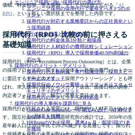
エンジニア採用に強い採用代行の選び方
価軸、料金相場、導入事例、そしてAI活用で広がる「
AI
エンジニア採用の採用代行で重視すべき3つのポ
RPO
」という新しい選択肢までを整理した内容です。
イント
採用代行が対応する業務委託からの正社員化とい
う採用経路
採用代行（RPO）比較の前に押さえる
採用代行の料金相場と費用対効果
採用代行の料金体系3分類と相場感
基礎知識
採用代行と人材紹介の費用比較シミュレーション
採用代行（RPO）導入で採用単価40-50%削減の
データ
採用代行（RPO: Recruitment Process Outsourcing）とは、企業
採用代行のメリット・デメリット
の採用プロセスの一部または全体を、外部の専門パートナー
採用代行の工数削減・専門知識活用・採用スピー
ド向上のメリット
に委託するサービスです。「採用アウトソーシング」とも呼
採用代行のノウハウ蓄積・ミスマッチリスク・セ
ばれ、求人媒体の運用からスカウト送信、面接日程の調整、
キュリティのデメリット
内定者フォローまで、幅広い業務を委託できます。
採用代行のデメリットへの対処法
採用代行の導入事例を課題別に見る
採用代行が注目される背景には、慢性的な人材不足がありま
CollaboGate Japanのシード期立ち上げ、AI RPOで
3ヶ月8名を採用
す。国立社会保障・人口問題研究所の推計では、2050年の生
HRBrainのVPoE採用、選考4ヶ月・面談5回で1名
産年齢人口は2021年比で29.2%減少する見通しです。限られ
を獲得
た候補者を複数の企業が取り合う状況下で、採用のプロフェ