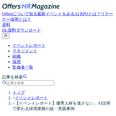
Offersについて知る
最新イベントをみる
AI RPOとは？
リテー
ナー採用とは？
資料
DL
資料ダウンロード
イベントレポート
マネジメント
組織
採用
監修者一覧
記事を検索
トップ
>
イベントレポート
>
【イベントレポート】優秀人材を逃さない。AI活用
で変わる採用業務の超・実践事例