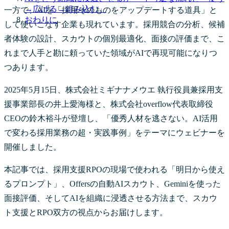
→広げる→組み込む」
一方で、AIを「採用そのものをアップデートする道具」と
おわりに
して使いこなす企業も現れています。採用競合の分析、候補
者体験の設計、スカウトの個別最適化、面接の評価まで、こ
れまで人手と勘に頼っていた領域がAIで再現可能になりつ
つあります。
2025年5月15日、株式会社ミギナナメウエ 執行役員兼採用支
援事業部長の井上愛海様と、株式会社overflow代表取締役
CEOの鈴木裕斗が登壇し、「優秀人材を逃さない。AI活用
で変わる採用業務の超・実践事例」をテーマにウェビナーを
開催しました。
本記事では、採用支援RPOの現場で使われる「明日から使え
るプロンプト」、Offersの自動AIスカウト、Geminiを使った
面接評価、そしてAIを組織に浸透させる方法まで、スカウ
ト支援とRPO双方の視点からお届けします。