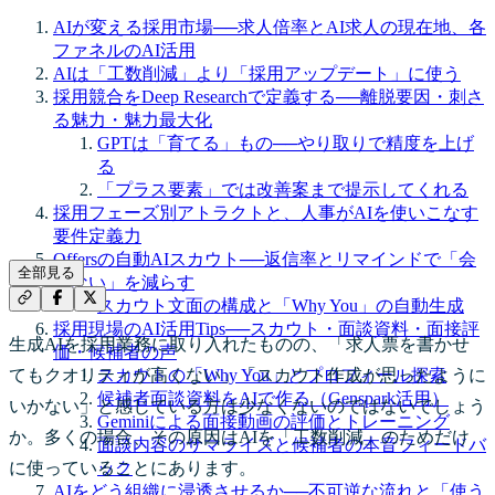
AIが変える採用市場──求人倍率とAI求人の現在地、各
ファネルのAI活用
AIは「工数削減」より「採用アップデート」に使う
採用競合をDeep Researchで定義する──離脱要因・刺さ
る魅力・魅力最大化
GPTは「育てる」もの──やり取りで精度を上げ
る
「プラス要素」では改善案まで提示してくれる
採用フェーズ別アトラクトと、人事がAIを使いこなす
要件定義力
Offersの自動AIスカウト──返信率とリマインドで「会
全部見る
えない」を減らす
スカウト文面の構成と「Why You」の自動生成
採用現場のAI活用Tips──スカウト・面談資料・面接評
生成AIを採用業務に取り入れたものの、「求人票を書かせ
価・候補者の声
てもクオリティが高くない」「スカウト作成が思ったように
スカウトの「Why You」とプロフィール探索
候補者面談資料をAIで作る（Genspark活用）
いかない」と感じている方は少なくないのではないでしょう
Geminiによる面接動画の評価とトレーニング
か。多くの場合、その原因はAIを「工数削減」のためだけ
面談内容のサマライズと候補者の本音フィードバ
に使っていることにあります。
ック
AIをどう組織に浸透させるか──不可逆な流れと「使う