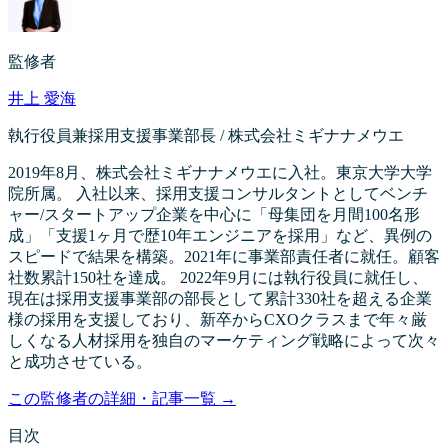
監修者
井上 愛海
執行役員兼採用支援事業部長 / 株式会社ミギナナメウエ
2019年8月、株式会社ミギナナメウエに入社。東京大学大学
院所属。 入社以来、採用支援コンサルタントとしてベンチ
ャー/スタートアップ企業を中心に「母集団を月間100名形
成」「支援1ヶ月で歴10年エンジニアを採用」など、異例の
スピードで結果を構築。2021年に事業部責任者に就任。顧客
社数累計150社を達成。 2022年9月には執行役員に就任し、
現在は採用支援事業部の部長として累計330社を超える企業
様の採用を支援しており、新卒からCXOクラスまで年々厳
しくなる人材採用を独自のマーケティング戦略によって次々
と成功させている。
この監修者の詳細・記事一覧 →
目次