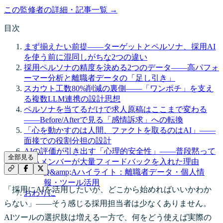
この監修者の詳細・記事一覧 →
目次
まず揃えたい前提——ターゲットとペルソナ、採用AI
を使う前に混同しがちな2つの違い
採用ペルソナの精度を決める2つのデータ——高パフォ
ーマー分析と離職者データの「足し引き」
スカウト工数80%削減の裏側——「ワンポチ」を支え
る複数LLM連携の設計思想
ペルソナを当てるだけで求人原稿はここまで変わる
——Before/Afterで見る「感情訴求」への転換
「心を動かすのは人間、ファクトを取るのはAI」——
面接での役割分担の設計
AIの評価が引き出す「心理的安全性」——普段黙って
全部見る
いるメンバーが大量フィードバックを入れた理由
Q&amp;Aハイライト：離職者データ・個人情
報・ツール活用
「採用にAIを活用したいが、どこから始めればいいかわか
おわりに
らない」——そう感じる採用担当者は少なくありません。
AIツールの選択肢は増える一方で、何をどう使えば実際の