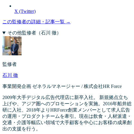
X (Twitter)
この監修者の詳細・記事一覧 →
その他監修者（
石川 徹
）
監修者
石川 徹
事業開発企画 ゼネラルマネージャー / 株式会社HR Force
2009年大手デジタル広告代理店に新卒入社。 新規拠点立ち
上げや、アジア圏へのプロモーションを実施。2016年船井総
研に入社、2018年よりHRForce創業メンバーとして求人広告
の運用・プロダクトチームを牽引。現在は飲食・人材派遣・
交通・介護等幅広い領域で大手顧客を中心にお客様の成果創
出の支援を行う。