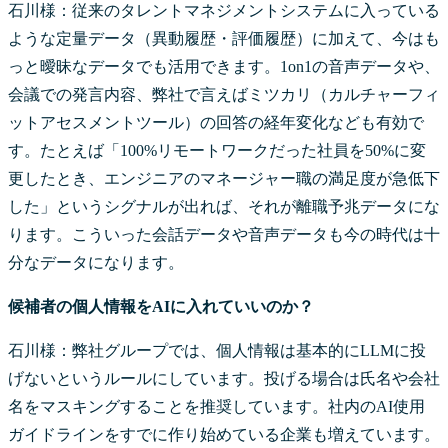
石川様：従来のタレントマネジメントシステムに入っている
ような定量データ（異動履歴・評価履歴）に加えて、今はも
っと曖昧なデータでも活用できます。1on1の音声データや、
会議での発言内容、弊社で言えばミツカリ（カルチャーフィ
ットアセスメントツール）の回答の経年変化なども有効で
す。たとえば「100%リモートワークだった社員を50%に変
更したとき、エンジニアのマネージャー職の満足度が急低下
した」というシグナルが出れば、それが離職予兆データにな
ります。こういった会話データや音声データも今の時代は十
分なデータになります。
候補者の個人情報をAIに入れていいのか？
石川様：弊社グループでは、個人情報は基本的にLLMに投
げないというルールにしています。投げる場合は氏名や会社
名をマスキングすることを推奨しています。社内のAI使用
ガイドラインをすでに作り始めている企業も増えています。