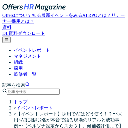
Offersについて知る
最新イベントをみる
AI RPOとは？
リテー
ナー採用とは？
資料
DL
資料ダウンロード
イベントレポート
マネジメント
組織
採用
監修者一覧
記事を検索
トップ
>
イベントレポート
>
【イベントレポート】採用でAIはどう使う！？〜採
用×AIに挑む2名が本音で語る現場のリアルと成功事
例〜【ペルソナ設定からスカウト、候補者評価まで】