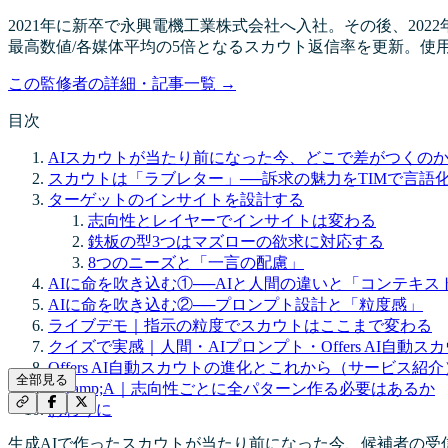
2021年に新卒で永興電機工業株式会社へ入社。その後、20
最高数値/各媒体平均の5倍となるスカウト返信率を更新。使
この監修者の詳細・記事一覧 →
目次
AIスカウトが当たり前になった今、どこで差がつくの
スカウトは「ラブレター」──訴求の魅力をTIMで言語
ターゲットのインサイトを設計する
志向性とレイヤーでインサイトは変わる
鉄板の型3つはマズローの欲求に対応する
8つのニーズと「一言の配慮」
AIに命を吹き込む①──AIと人間の違いと「コンテキス
AIに命を吹き込む②──プロンプト設計と「粒度感」
ライブデモ｜指示の粒度でスカウトはここまで変わる
クイズで実感｜人間・AIプロンプト・Offers AI自動
Offers AI自動スカウトの進化とこれから（サービス紹介
全部見る
Q&amp;A｜志向性ごとに全パターン作る必要はあるか
おわりに
生成AIで作ったスカウトが当たり前になった今、候補者の受