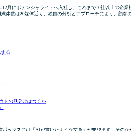
22年12月にポテンシャライトへ入社し、これまで10社以上の企
用媒体数は20媒体近く、独自の分析とアプローチにより、顧客
か
化する
ト」
スカウトの見分けはつくか
）
信ボックスには「AIが書いたような文章」が並びます。その