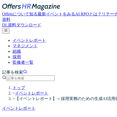
Offersについて知る
最新イベントをみる
AI RPOとは？
リテー
資料
DL
資料ダウンロード
イベントレポート
マネジメント
組織
採用
監修者一覧
記事を検索
トップ
>
イベントレポート
>
【イベントレポート】＜採用実務のための生成AI活用術
イベントレポート