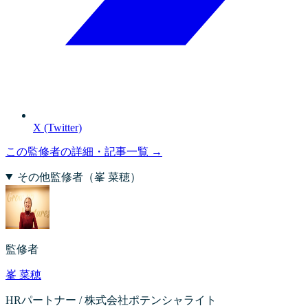
X (Twitter)
この監修者の詳細・記事一覧 →
その他監修者（
峯 菜穂
）
監修者
峯 菜穂
HRパートナー / 株式会社ポテンシャライト