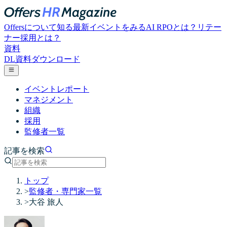
Offersについて知る
最新イベントをみる
AI RPOとは？
リテー
ナー採用とは？
資料
DL
資料ダウンロード
イベントレポート
マネジメント
組織
採用
監修者一覧
記事を検索
トップ
>
監修者・専門家一覧
>
大谷 旅人