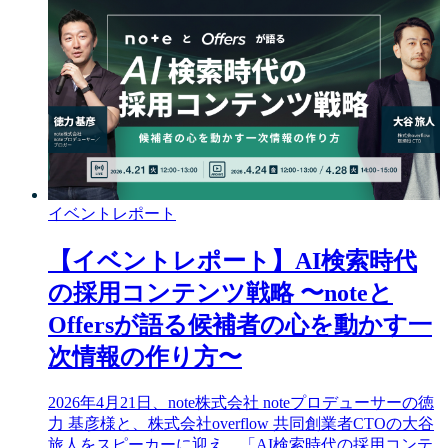
イベントレポート
【イベントレポート】AI検索時代
の採用コンテンツ戦略 〜noteと
Offersが語る候補者の心を動かす一
次情報の作り方〜
2026年4月21日、note株式会社 noteプロデューサーの徳
力 基彦様と、株式会社overflow 共同創業者CTOの大谷
旅人をスピーカーに迎え、「AI検索時代の採用コンテ