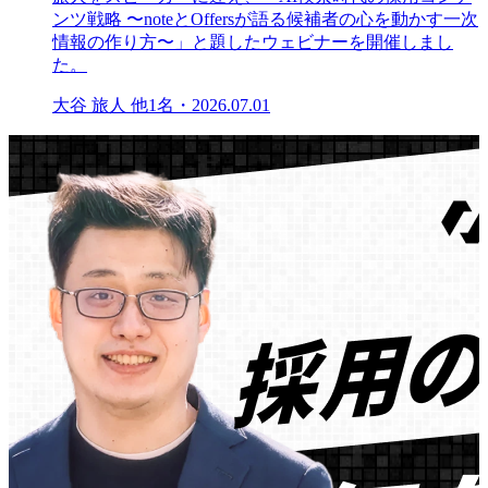
ンツ戦略 〜noteとOffersが語る候補者の心を動かす一次
情報の作り方〜」と題したウェビナーを開催しまし
た。
大谷 旅人 他1名
・
2026.07.01