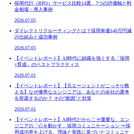
採用代行（RPO）サービス比較14選、7つの評価軸と料
金相場・導入事例
2026.07.05
ダイレクトリクルーティングとは？採用単価140万円減
の仕組みと成功事例
2026.07.05
【イベントレポート】AI時代に組織を強くする「採用
×育成」のベストプラクティス
2026.07.01
【イベントレポート】【元エージェントがこっそり教
える】なぜ優秀なエンジニアは、あなたの会社の選考
を辞退するのか？ その"敗因"と対策
2026.07.01
【イベントレポート】AI時代だからこそ重要な、エン
ジニアの「心を動かす」採用コミュニケーション 〜採
用成功率を上げる、理論と実践に基づいたコミュニケ