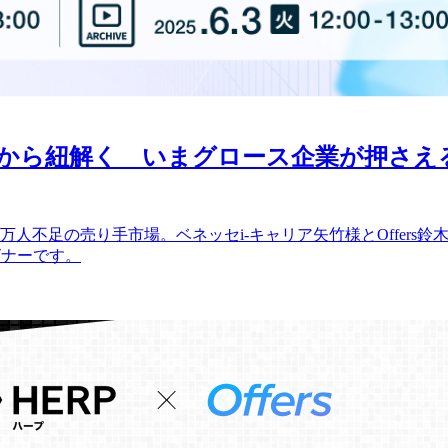
から紐解く いまグロース企業が押さえ
万人不足の売り手市場。ベネッセi-キャリア矢竹様とOffers
ビナーです。