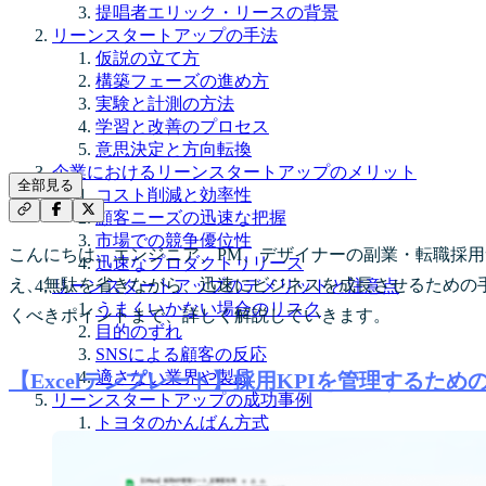
提唱者エリック・リースの背景
リーンスタートアップの手法
仮説の立て方
構築フェーズの進め方
実験と計測の方法
学習と改善のプロセス
意思決定と方向転換
企業におけるリーンスタートアップのメリット
全部見る
コスト削減と効率性
顧客ニーズの迅速な把握
市場での競争優位性
こんにちは。エンジニア、PM、デザイナーの副業・転職採用サービス
迅速なプロダクトリリース
え、無駄を省きながら、迅速にビジネスを成長させるための
リーンスタートアップのデメリットと注意点
うまくいかない場合のリスク
くべきポイントまで、詳しく解説していきます。
目的のずれ
SNSによる顧客の反応
適さない業界や製品
【Excelテンプレート】採用KPIを管理するため
リーンスタートアップの成功事例
トヨタのかんばん方式
Yahoo!のアプリ開発
インスタグラムの方向転換