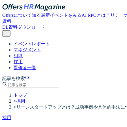
Offersについて知る
最新イベントをみる
AI RPOとは？
リテー
資料
DL
資料ダウンロード
イベントレポート
マネジメント
組織
採用
監修者一覧
記事を検索
トップ
>
採用
>
リーンスタートアップとは？成功事例や具体的手法に
採用